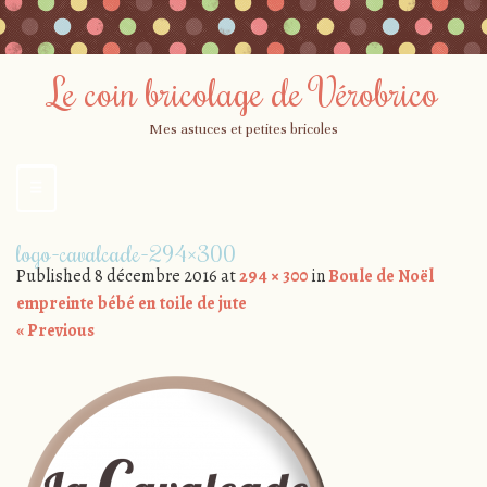
Le coin bricolage de Vérobrico
Mes astuces et petites bricoles
☰
Menu
Skip
logo-cavalcade-294×300
to
Published
8 décembre 2016
at
294 × 300
in
Boule de Noël
content
empreinte bébé en toile de jute
« Previous