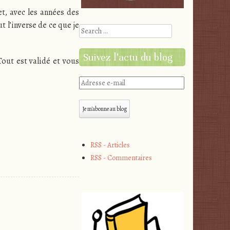
t, avec les années des
t l’inverse de ce que je
Search
Suivez l'actu du blog
out est validé et vous
Adresse
e-
mail
Je m'abonne au blog
RSS - Articles
RSS - Commentaires