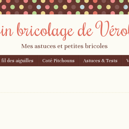
oin bricolage de Véro
Mes astuces et petites bricoles
 fil des aiguilles
Coté Pitchouns
Astuces & Tests
V