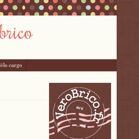
brico
élo cargo