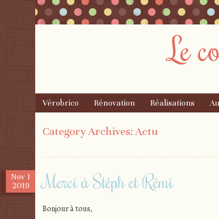
Le c
Menu
Skip
Vérobrico
Rénovation
Réalisations
Au
to
content
Category Archives:
Actu
Merci à Stéph et Rémi
Nov
1
2019
Bonjour à tous,