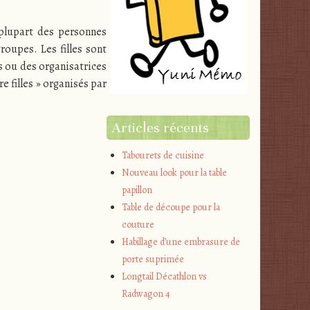
 plupart des personnes
roupes. Les filles sont
s ou des organisatrices
 filles » organisés par
Articles récents
Tabourets de cuisine
Nouveau look pour la table
papillon
Table de découpe pour la
couture
Habillage d’une embrasure de
porte suprimée
Longtail Décathlon vs
Radwagon 4