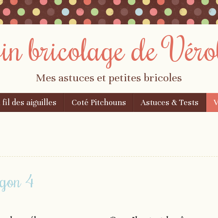
oin bricolage de Véro
Mes astuces et petites bricoles
 fil des aiguilles
Coté Pitchouns
Astuces & Tests
V
agon 4