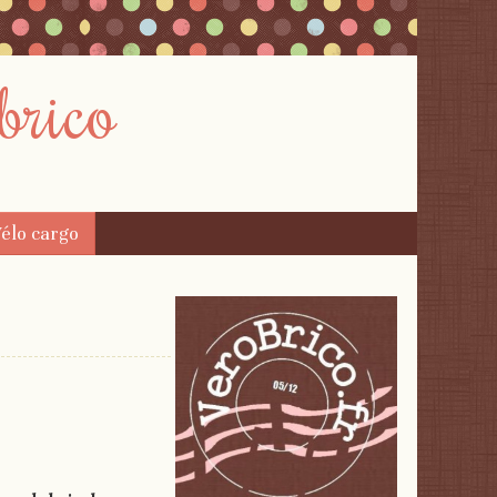
brico
élo cargo