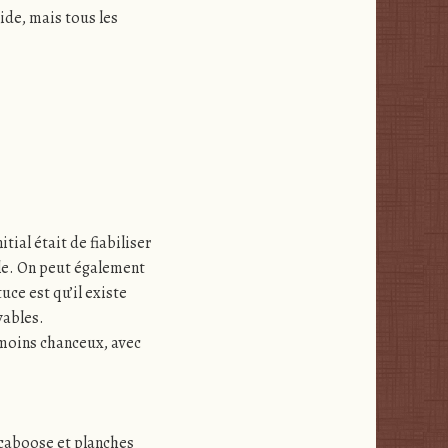
lide, mais tous les
ial était de fiabiliser
ple. On peut également
uce est qu’il existe
vables.
é moins chanceux, avec
, caboose et planches