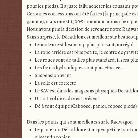
pour les pieds). Il a juste fallu acheter les coussins p
Certaines concessions ont été faites ( la principale e
gamme), mais on est 1500€ minimum moins cher que 
Nous avons pris la décision de revendre notre Radwago
Sans surprise, le Décathlon est meilleur sur beaucoup
Le moteur est beaucoup plus puissant, un régal
La roue arrière est plus petite, le centre de gravit
Les roues sont de tailles plus standard, il sera pl
Les freins hydrauliques sont plus efficaces
Suspension avant
La selle est correcte
Le SAV est dans les magasins physiques Decathlo
Un antivol de cadre est présent
Déjà tout équipé (Caboose, panier, repose pieds)
Dans les points qui sont meilleurs sur le Radwagon :
Le panier du Décathlon est un peu petit et surtou
glisser du panier.