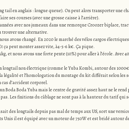
(Long tail en anglais : longue queue). On peut alors transporter une 
aire ses courses (avec une grosse caisse à l’arrière).
s années avec nos jumeaux dans une remorque Croozer biplace, trac
lu trouver une alternative.
nous avons changé. En 2020 le marché des vélos cargos électriques 
t ça peut monter assez vite, à4-5-6 k€. Ça pique.
5kg, et nous avons une forte pente (10%) pour aller à l’école. Avec 4
un longtail non électrique (comme le Yuba Kombi, autour des 1000€ et
a légalité et l’homologation du montage du kit différait selon les s
n cas d’accident corporel.
 un Boda Boda Yuba mais le centre de gravité assez haut ne le rend 
pas. Les finitions du câblage ne sont pas à la hauteur du tarif qui s
sait des longtails depuis pas mal de temps aux US, sort une versi
ats Unis il est équipé avec un moteur de 750W et est bridé autour 