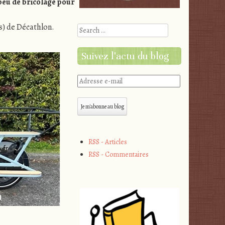
n peu de bricolage pour
s) de Décathlon.
Search
Suivez l'actu du blog
Adresse
e-
mail
Je m'abonne au blog
RSS - Articles
RSS - Commentaires