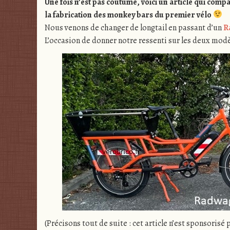
Une fois n’est pas coutume, voici un article qui comp
la fabrication des monkey bars du premier vélo
Nous venons de changer de longtail en passant d’un
R
L’occasion de donner notre ressenti sur les deux modè
(Précisons tout de suite : cet article n’est sponsorisé