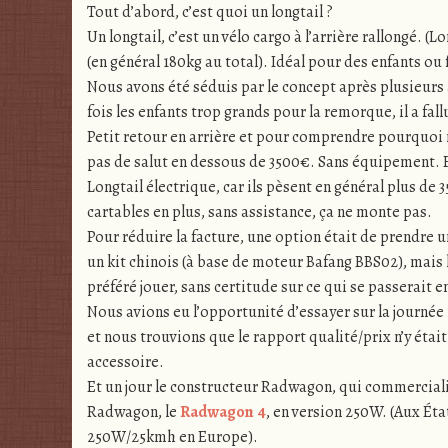
Tout d’abord, c’est quoi un longtail ?
Un longtail, c’est un vélo cargo à l’arrière rallongé. 
(en général 180kg au total). Idéal pour des enfants ou f
Nous avons été séduis par le concept après plusieur
fois les enfants trop grands pour la remorque, il a fal
Petit retour en arrière et pour comprendre pourquoi 
pas de salut en dessous de 3500€. Sans équipement. E
Longtail électrique, car ils pèsent en général plus de 3
cartables en plus, sans assistance, ça ne monte pas.
Pour réduire la facture, une option était de prendre 
un kit chinois (à base de moteur Bafang BBS02), mais l
préféré jouer, sans certitude sur ce qui se passerait e
Nous avions eu l’opportunité d’essayer sur la journée
et nous trouvions que le rapport qualité/prix n’y était 
accessoire.
Et un jour le constructeur Radwagon, qui commerciali
Radwagon, le
Radwagon 4
, en version 250W. (Aux Ét
250W/25kmh en Europe).