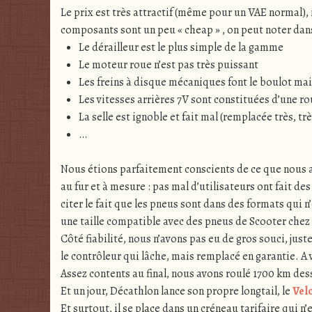
Le prix est très attractif (même pour un VAE normal), i
composants sont un peu « cheap » , on peut noter dans
Le dérailleur est le plus simple de la gamme
Le moteur roue n’est pas très puissant
Les freins à disque mécaniques font le boulot mais
Les vitesses arrières 7V sont constituées d’une ro
La selle est ignoble et fait mal (remplacée très, trè
…
Nous étions parfaitement conscients de ce que nous ach
au fur et à mesure : pas mal d’utilisateurs ont fait
citer le fait que les pneus sont dans des formats qui n
une taille compatible avec des pneus de Scooter chez M
Côté fiabilité, nous n’avons pas eu de gros souci, just
le contrôleur qui lâche, mais remplacé en garantie. A v
Assez contents au final, nous avons roulé 1700 km dess
Et un jour, Décathlon lance son propre longtail, le
Vel
Et surtout, il se place dans un créneau tarifaire qui n