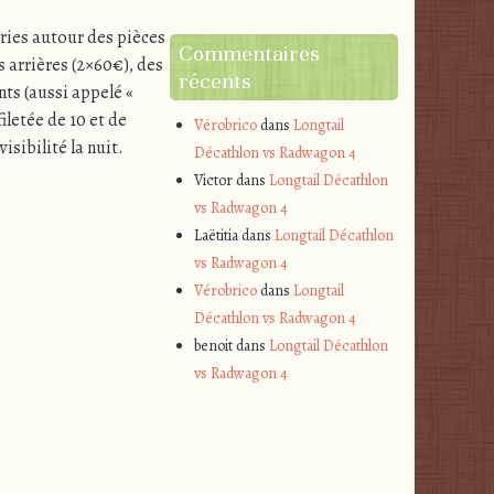
uries autour des pièces
Commentaires
s arrières (2×60€), des
récents
nts (aussi appelé «
iletée de 10 et de
Vérobrico
dans
Longtail
sibilité la nuit.
Décathlon vs Radwagon 4
Victor
dans
Longtail Décathlon
vs Radwagon 4
Laëtitia
dans
Longtail Décathlon
vs Radwagon 4
Vérobrico
dans
Longtail
Décathlon vs Radwagon 4
benoit
dans
Longtail Décathlon
vs Radwagon 4