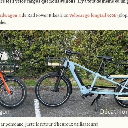
are les 2 vélos cargos que nous av(i)ons. Il y a tout de même eu u
adwagon 4
de Rad Power Bikes à un
Velocargo longtail 500E
(Elop
les.
 par personne, juste le retour d’heureux utilisateurs)