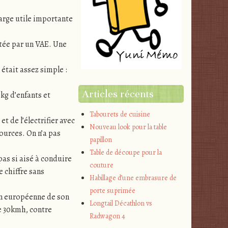
charge utile importante
tée par un VAE. Une
était assez simple :
Articles récents
0kg d’enfants et
Tabourets de cuisine
 de l’électrifier avec
Nouveau look pour la table
ources. On n’a pas
papillon
Table de découpe pour la
pas si aisé à conduire
couture
e chiffre sans
Habillage d’une embrasure de
porte suprimée
on européenne de son
Longtail Décathlon vs
de 30kmh, contre
Radwagon 4