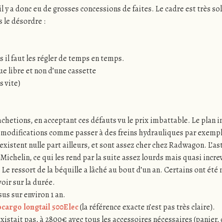
l y a donc eu de grosses concessions de faites. Le cadre est très so
 le désordre :
 il faut les régler de temps en temps.
ue libre et non d’une cassette
s vite)
etions, en acceptant ces défauts vu le prix imbattable. Le plan init
 des modifications comme passer à des freins hydrauliques par exem
’existent nulle part ailleurs, et sont assez cher chez Radwagon. L’ast
ichelin, ce qui les rend par la suite assez lourds mais quasi incre
e Le ressort de la béquille a lâché au bout d’un an. Certains ont ét
oir sur la durée.
us sur environ 1 an.
ocargo longtail 500Elec
(la référence exacte n’est pas très claire).
’existait pas, à 2800€ avec tous les accessoires nécessaires (panier