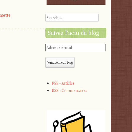
sette
Search
Suivez l'actu du blog
Adresse
e-
mail
Je m'abonne au blog
RSS - Articles
RSS - Commentaires