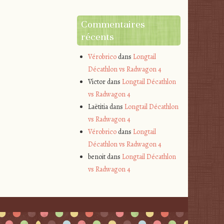
Commentaires
récents
Vérobrico
dans
Longtail
Décathlon vs Radwagon 4
Victor
dans
Longtail Décathlon
vs Radwagon 4
Laëtitia
dans
Longtail Décathlon
vs Radwagon 4
Vérobrico
dans
Longtail
Décathlon vs Radwagon 4
benoit
dans
Longtail Décathlon
vs Radwagon 4