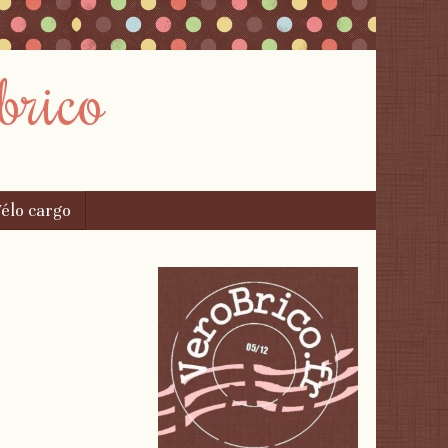
brico
élo cargo