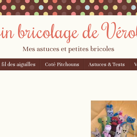
oin bricolage de Véro
Mes astuces et petites bricoles
 fil des aiguilles
Coté Pitchouns
Astuces & Tests
V