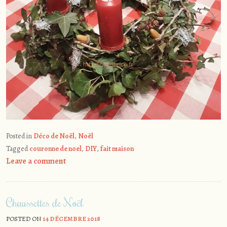
Posted in
Déco de Noël
,
Noël
Tagged
couronne de noel
,
DIY
,
fait maison
Leave a comment
Chaussettes de Noël
POSTED ON
14 DÉCEMBRE 2018