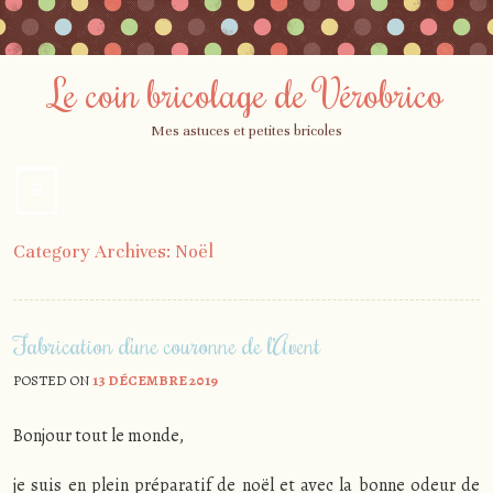
Le coin bricolage de Vérobrico
Mes astuces et petites bricoles
☰
Menu
Skip
Category Archives:
Noël
to
content
Fabrication d’une couronne de l’Avent
POSTED ON
13 DÉCEMBRE 2019
Bonjour tout le monde,
je suis en plein préparatif de noël et avec la bonne odeur de