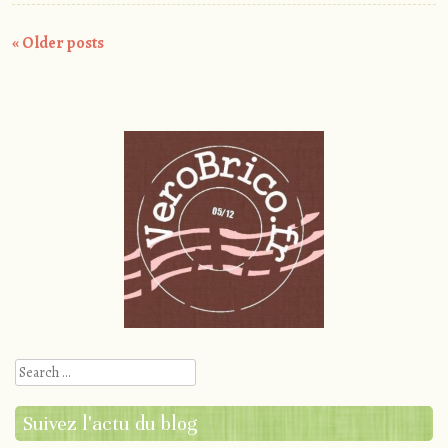
Post
«
Older posts
navigation
Search
Suivez l'actu du blog