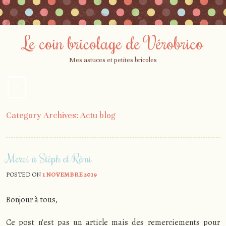
Le coin bricolage de Vérobrico
Mes astuces et petites bricoles
☰
Menu
Skip
Category Archives:
Actu blog
to
content
Merci à Stéph et Rémi
POSTED ON
1 NOVEMBRE 2019
Bonjour à tous,
Ce post n’est pas un article mais des remerciements pour