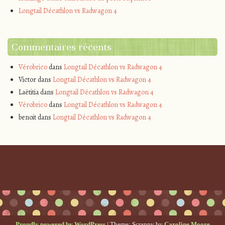
Longtail Décathlon vs Radwagon 4
Commentaires récents
Vérobrico
dans
Longtail Décathlon vs Radwagon 4
Victor
dans
Longtail Décathlon vs Radwagon 4
Laëtitia
dans
Longtail Décathlon vs Radwagon 4
Vérobrico
dans
Longtail Décathlon vs Radwagon 4
benoit
dans
Longtail Décathlon vs Radwagon 4
Proudly powered by WordPress
|
Theme: Scrappy by
Caroline Moore