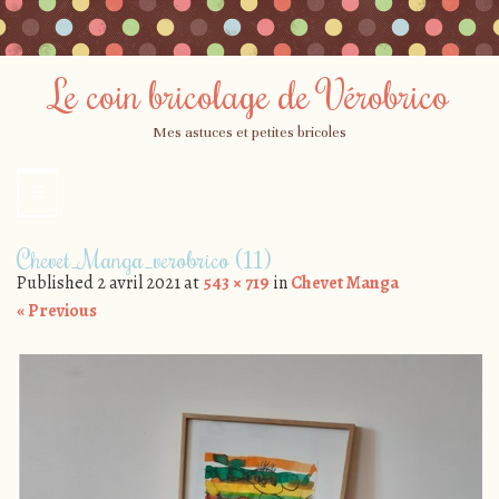
Le coin bricolage de Vérobrico
Mes astuces et petites bricoles
☰
Menu
Skip
Chevet_Manga_verobrico (11)
to
Published
2 avril 2021
at
543 × 719
in
Chevet Manga
content
« Previous