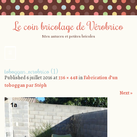
Le coin bricolage de Vérobrico
Mes astuces et petites bricoles
☰
Menu
Skip
toboggan_verobrico (1)
to
Published
6 juillet 2016
at
336 × 448
in
Fabrication d’un
content
toboggan par Stéph
Next »