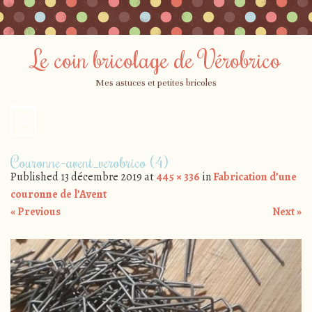
Le coin bricolage de Vérobrico
Mes astuces et petites bricoles
☰
Menu
Skip
Couronne-avent_verobrico (4)
to
Published
13 décembre 2019
at
445 × 336
in
Fabrication d’une
content
couronne de l’Avent
« Previous
Next »