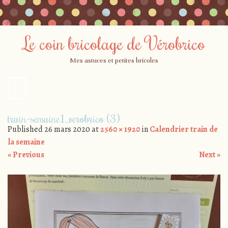
Le coin bricolage de Vérobrico
Mes astuces et petites bricoles
☰
Menu
Skip
train-semaine1_verobrico (3)
to
Published
26 mars 2020
at
2560 × 1920
in
Calendrier train de
content
la semaine
« Previous
Next »