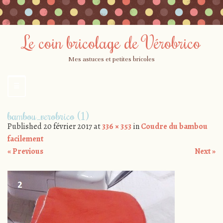
Le coin bricolage de Vérobrico
Mes astuces et petites bricoles
☰
Menu
Skip
bambou_verobrico (1)
to
Published
20 février 2017
at
336 × 353
in
Coudre du bambou
content
facilement
« Previous
Next »