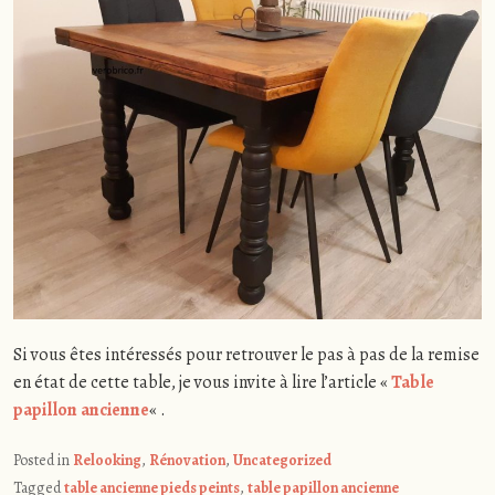
Si vous êtes intéressés pour retrouver le pas à pas de la remise
en état de cette table, je vous invite à lire l’article «
Table
papillon ancienne
« .
Posted in
Relooking
,
Rénovation
,
Uncategorized
Tagged
table ancienne pieds peints
,
table papillon ancienne