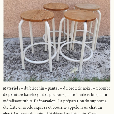
Matériel :
– du briochin + gants ; – du brou de noix ; – 1 bombe
de peinture banche ; – des pochoirs ; – de l’huile rubio ; – du
métalisant rubio.
Préparation :
La préparation du support a
été faite en mode express et bourrin (appelons un chat un
chat). Le vernis du bois a été décapé au briochin. C’est