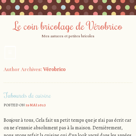
Le coin bricolage de Vérobrico
Mes astuces et petites bricoles
☰
Menu
Skip
Author Archives:
Vérobrico
to
content
Tabourets de cuisine
POSTED ON
19 MAI 2023
Bonjour à tous, Cela fait un petit temps que je n’ai pas écrit car
on ne s’ennuie absolument pas à la maison. Dernièrement,
nous avons refait la cuisine qui d’un look ancré dans les années