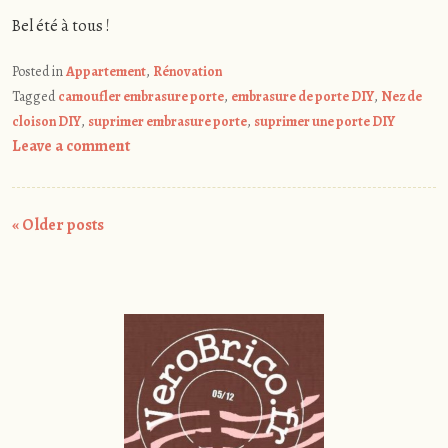
Bel été à tous !
Posted in
Appartement
,
Rénovation
Tagged
camoufler embrasure porte
,
embrasure de porte DIY
,
Nez de
cloison DIY
,
suprimer embrasure porte
,
suprimer une porte DIY
Leave a comment
Post
«
Older posts
navigation