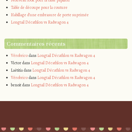
Nouveau look pour la table papillon
Table de découpe pour la couture
Habillage d’une embrasure de porte suprimée
Longtail Décathlon vs Radwagon 4
Commentaires récents
Vérobrico
dans
Longtail Décathlon vs Radwagon 4
Victor
dans
Longtail Décathlon vs Radwagon 4
Laëtitia
dans
Longtail Décathlon vs Radwagon 4
Vérobrico
dans
Longtail Décathlon vs Radwagon 4
benoit
dans
Longtail Décathlon vs Radwagon 4