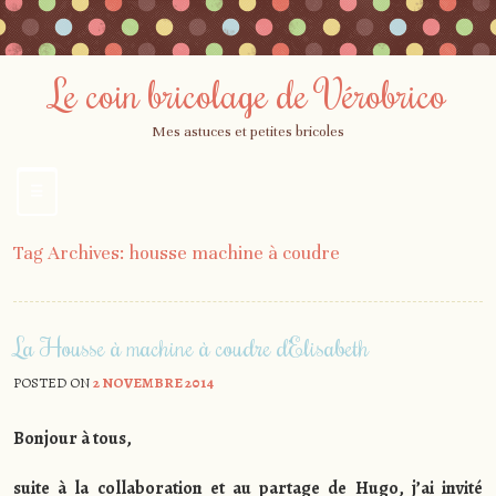
Le coin bricolage de Vérobrico
Mes astuces et petites bricoles
☰
Menu
Skip
Tag Archives:
housse machine à coudre
to
content
La Housse à machine à coudre d’Elisabeth
POSTED ON
2 NOVEMBRE 2014
Bonjour à tous,
suite à la collaboration et au partage de Hugo, j’ai invité