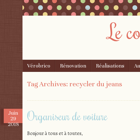
Le c
Menu
Skip
Vérobrico
Rénovation
Réalisations
Au
to
content
Tag Archives:
recycler du jeans
Organiseur de voiture
Juin
29
2018
Bonjour à tous et à toutes,