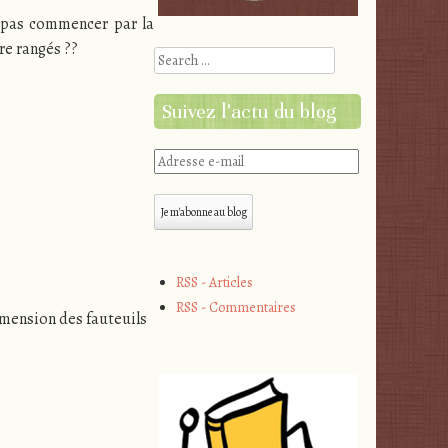
 pas commencer par la
re rangés ??
Search
Suivez l'actu du blog
Adresse
e-
mail
Je m'abonne au blog
RSS - Articles
RSS - Commentaires
imension des fauteuils