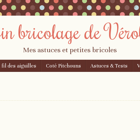
oin bricolage de Véro
Mes astuces et petites bricoles
 fil des aiguilles
Coté Pitchouns
Astuces & Tests
V