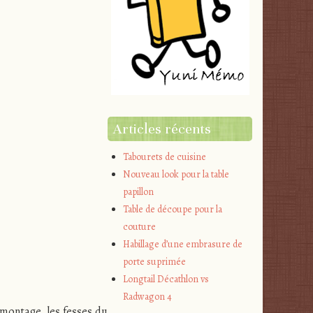
Articles récents
Tabourets de cuisine
Nouveau look pour la table
papillon
Table de découpe pour la
couture
Habillage d’une embrasure de
porte suprimée
Longtail Décathlon vs
Radwagon 4
e montage, les fesses du