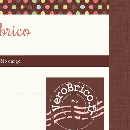
brico
élo cargo