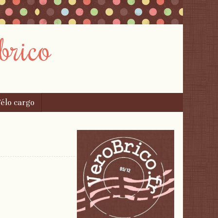
brico
élo cargo