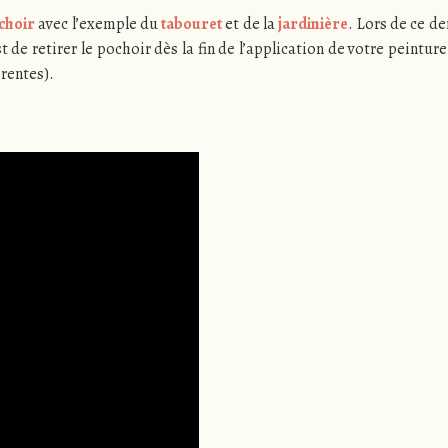
choir
avec l’exemple du
tabouret
et de la
jardinière
. Lors de ce der
de retirer le pochoir dès la fin de l’application de votre peinture
érentes).