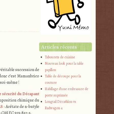
Articles récents
Tabourets de cuisine
Nouveau look pour la table
 véritable succession de
papillon
 donc c’est Mamanbrico
Table de découpe pour la
e soi-même !
couture
Habillage d’une embrasure de
e sécurité du Décapant
porte suprimée
composition chimique du
Longtail Décathlon vs
AS
: Acétate de n-butyle
Radwagon 4
o CAS EC 919-857-5.