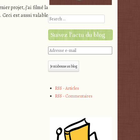
nier projet, j’ai filmé la
. Ceci est aussi valable
Search
Suivez l'actu du blog
Adresse
e-
mail
Je m'abonne au blog
RSS - Articles
RSS - Commentaires