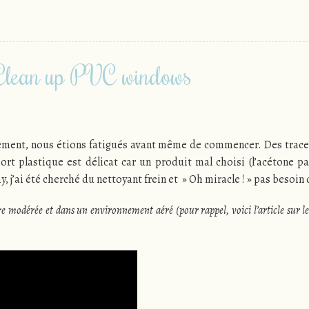
 Clean up PVC windows
gement, nous étions fatigués avant même de commencer. Des traces
ort plastique est délicat car un produit mal choisi (l’acétone p
ay, j’ai été cherché du nettoyant frein et » Oh miracle ! » pas besoin
ère modérée et dans un environnement aéré (pour rappel, voici l’article sur l