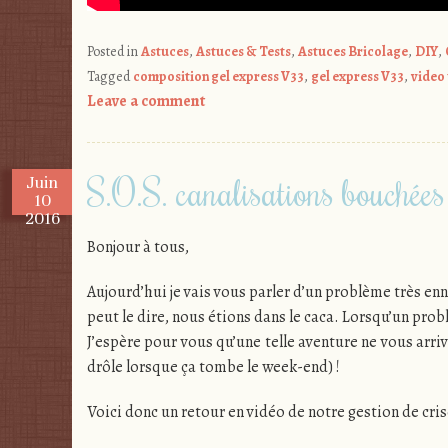
Posted in
Astuces
,
Astuces & Tests
,
Astuces Bricolage
,
DIY
,
Tagged
composition gel express V33
,
gel express V33
,
video 
Leave a comment
S.O.S. canalisations bouchées 
Juin
10
2016
Bonjour à tous,
Aujourd’hui je vais vous parler d’un problème très en
peut le dire, nous étions dans le caca. Lorsqu’un prob
J’espère pour vous qu’une telle aventure ne vous arriv
drôle lorsque ça tombe le week-end) !
Voici donc un retour en vidéo de notre gestion de cris