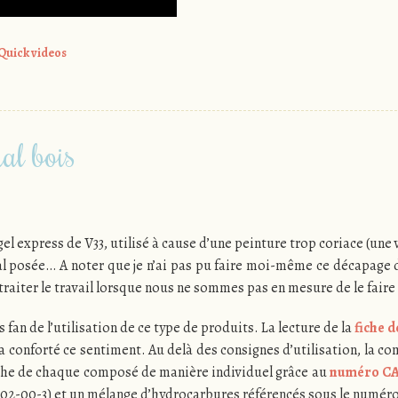
Quick videos
ial bois
gel express de V33, utilisé à cause d’une peinture trop coriace (une
al posée… A noter que je n’ai pas pu faire moi-même ce décapage
ous-traiter le travail lorsque nous ne sommes pas en mesure de le fair
s fan de l’utilisation de ce type de produits. La lecture de la
fiche d
 a conforté ce sentiment. Au delà des consignes d’utilisation, la 
fiche de chaque composé de manière individuel grâce au
numéro C
002-00-3) et un mélange d’hydrocarbures référencés sous le numér