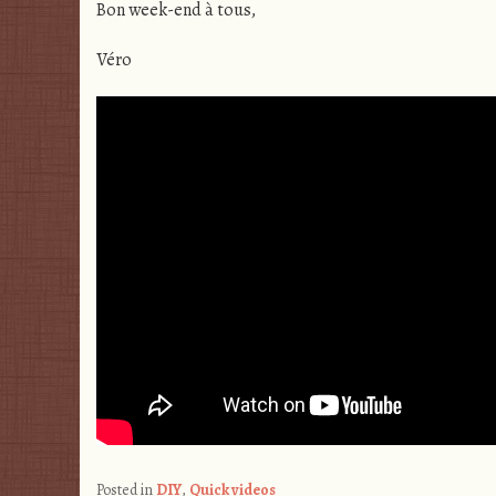
Bon week-end à tous,
Véro
Posted in
DIY
,
Quick videos