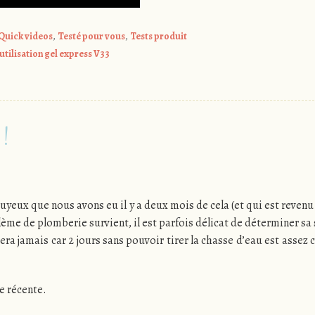
Quick videos
,
Testé pour vous
,
Tests produit
utilisation gel express V33
!
nuyeux que nous avons eu il y a deux mois de cela (et qui est reven
lème de plomberie survient, il est parfois délicat de déterminer sa
era jamais car 2 jours sans pouvoir tirer la chasse d’eau est assez 
e récente.