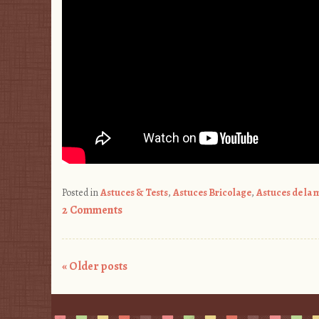
Posted in
Astuces & Tests
,
Astuces Bricolage
,
Astuces de la
2 Comments
Post
«
Older posts
navigation