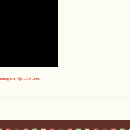
 ménagère
,
Quick videos