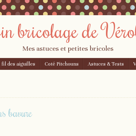
oin bricolage de Véro
Mes astuces et petites bricoles
 fil des aiguilles
Coté Pitchouns
Astuces & Tests
V
ns bavure