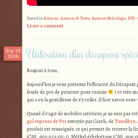
Posted in
Astuces
,
Astuces & Tests
,
Astuces Bricolage
,
DIY
,
Leave a comment
Utilisation d’un décapant spéc
Sep
23
2016
Bonjour à tous,
Aujourd’hui je vous présente l’efficacité du Décapant 
fonds de pot de peinture pour cuisine
) et très m
qui a eu la gentillesse de s’y coller. Il faut savoir s
Quand il s’agit de mobilier intérieur, je ne suis pas trè
gel express de V33
envoyée par Careli, de
Tutolibre
,
produit est renseignée ce qui permet de trouver la 
(CAS : 607-025-00-1), Méthyl-éthylcétone (CAS : 606-