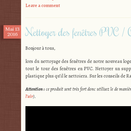
Leave a comment
Nettoyer des fenêtres PVC /
Mai
13
2016
Bonjour à tous,
lors du nettoyage des fenêtres de notre nouveau lo
tout le tour des fenêtres en PVC. Nettoyer un supp
plastique plus qu’il le nettoiera. Sur les conseils de R
Attention :
ce produit sent très fort donc utilisez le de mani
l’air
).