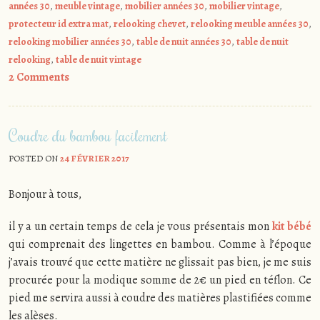
années 30
,
meuble vintage
,
mobilier années 30
,
mobilier vintage
,
protecteur id extra mat
,
relooking chevet
,
relooking meuble années 30
,
relooking mobilier années 30
,
table de nuit années 30
,
table de nuit
relooking
,
table de nuit vintage
2 Comments
Coudre du bambou facilement
POSTED ON
24 FÉVRIER 2017
Bonjour à tous,
il y a un certain temps de cela je vous présentais mon
kit bébé
qui comprenait des lingettes en bambou. Comme à l’époque
j’avais trouvé que cette matière ne glissait pas bien, je me suis
procurée pour la modique somme de 2€ un pied en téflon. Ce
pied me servira aussi à coudre des matières plastifiées comme
les alèses.