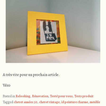
A très vite pour un prochain article.
Véro
Posted in
Relooking
,
Rénovation
,
Testé pour vous
,
Tests produit
Tagged
chevet années 30
,
chevet vintage
,
id peinture charme
,
meuble