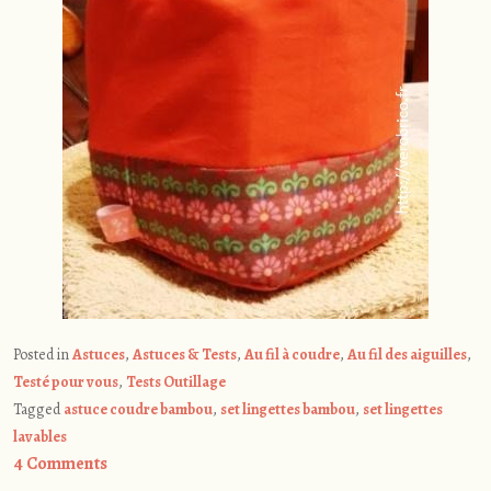
Posted in
Astuces
,
Astuces & Tests
,
Au fil à coudre
,
Au fil des aiguilles
,
Testé pour vous
,
Tests Outillage
Tagged
astuce coudre bambou
,
set lingettes bambou
,
set lingettes
lavables
4 Comments