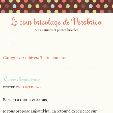
Le coin bricolage de Vérobrico
Mes astuces et petites bricoles
☰
Menu
Skip
Category Archives:
Testé pour vous
to
content
Retour d’expériences
POSTED ON
18 AVRIL 2022
Bonjour à toutes et à tous,
Je vous propose aujourd’hui un retour d’expérience sur