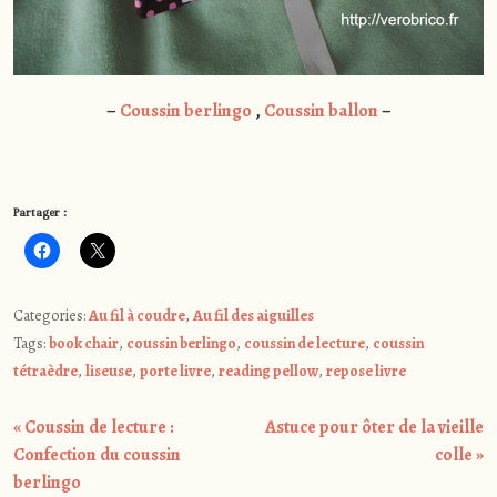
–
Coussin berlingo
,
Coussin ballon
–
Partager :
Categories:
Au fil à coudre
,
Au fil des aiguilles
Tags:
book chair
,
coussin berlingo
,
coussin de lecture
,
coussin
tétraèdre
,
liseuse
,
porte livre
,
reading pellow
,
repose livre
Post
«
Coussin de lecture :
Astuce pour ôter de la vieille
navigation
Confection du coussin
colle
»
berlingo