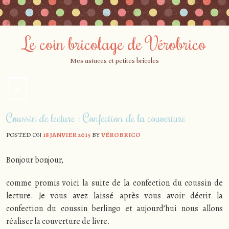
Le coin bricolage de Vérobrico
Mes astuces et petites bricoles
☰
Menu
Skip
Coussin de lecture : Confection de la couverture
to
content
POSTED ON
18 JANVIER 2015
BY
VÉROBRICO
Bonjour bonjour,
comme promis voici la suite de la confection du coussin de
lecture. Je vous avez laissé après vous avoir décrit la
confection du coussin berlingo et aujourd’hui nous allons
réaliser la couverture de livre.