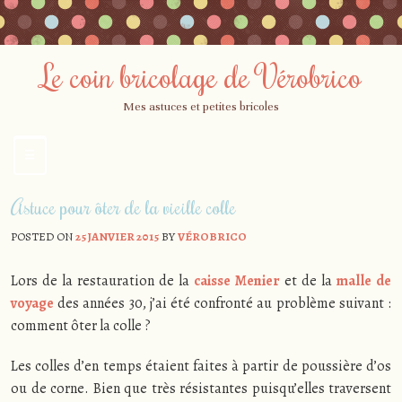
Le coin bricolage de Vérobrico
Mes astuces et petites bricoles
☰
Menu
Skip
Astuce pour ôter de la vieille colle
to
content
POSTED ON
25 JANVIER 2015
BY
VÉROBRICO
Lors de la restauration de la
caisse Menier
et de la
malle de
voyage
des années 30, j’ai été confronté au problème suivant :
comment ôter la colle ?
Les colles d’en temps étaient faites à partir de poussière d’os
ou de corne. Bien que très résistantes puisqu’elles traversent