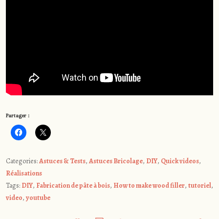
Partager :
Categories:
Astuces & Tests
,
Astuces Bricolage
,
DIY
,
Quick videos
,
Réalisations
Tags:
DIY
,
Fabrication de pâte à bois
,
How to make wood filler
,
tutoriel
,
video
,
youtube