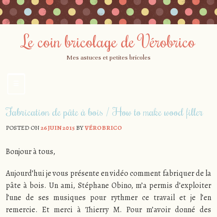
Le coin bricolage de Vérobrico
Mes astuces et petites bricoles
☰
Menu
Skip
Fabrication de pâte à bois / How to make wood filler
to
content
POSTED ON
26 JUIN 2015
BY
VÉROBRICO
Bonjour à tous,
Aujourd’hui je vous présente en vidéo comment fabriquer de la
pâte à bois. Un ami, Stéphane Obino, m’a permis d’exploiter
l’une de ses musiques pour rythmer ce travail et je l’en
remercie. Et merci à Thierry M. Pour m’avoir donné des