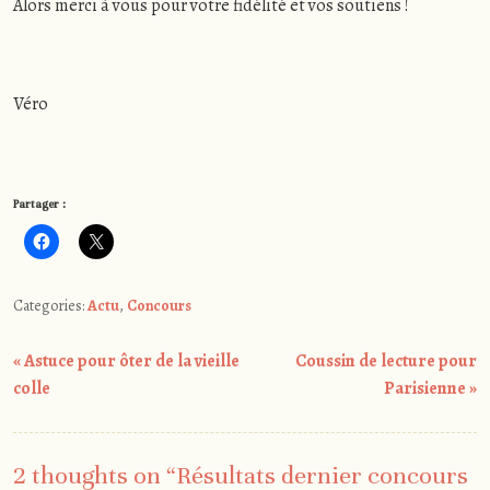
Alors merci à vous pour votre fidélité et vos soutiens !
Véro
Partager :
Categories:
Actu
,
Concours
Post
«
Astuce pour ôter de la vieille
Coussin de lecture pour
navigation
colle
Parisienne
»
2 thoughts on “
Résultats dernier concours