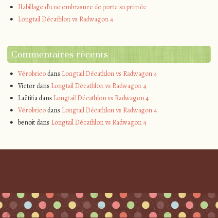
Habillage d’une embrasure de porte suprimée
Longtail Décathlon vs Radwagon 4
Commentaires récents
Vérobrico
dans
Longtail Décathlon vs Radwagon 4
Victor
dans
Longtail Décathlon vs Radwagon 4
Laëtitia
dans
Longtail Décathlon vs Radwagon 4
Vérobrico
dans
Longtail Décathlon vs Radwagon 4
benoit
dans
Longtail Décathlon vs Radwagon 4