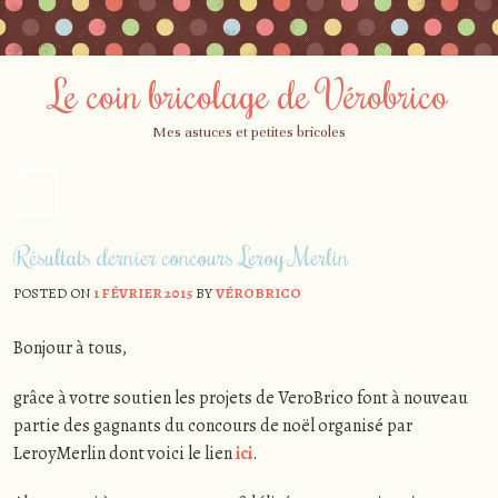
Le coin bricolage de Vérobrico
Mes astuces et petites bricoles
☰
Menu
Skip
Résultats dernier concours Leroy Merlin
to
content
POSTED ON
1 FÉVRIER 2015
BY
VÉROBRICO
Bonjour à tous,
grâce à votre soutien les projets de VeroBrico font à nouveau
partie des gagnants du concours de noël organisé par
LeroyMerlin dont voici le lien
ici
.