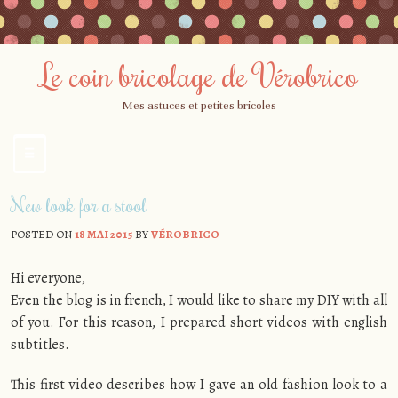
Le coin bricolage de Vérobrico
Mes astuces et petites bricoles
☰
Menu
Skip
New look for a stool
to
content
POSTED ON
18 MAI 2015
BY
VÉROBRICO
Hi everyone,
Even the blog is in french, I would like to share my DIY with all
of you. For this reason, I prepared short videos with english
subtitles.
This first video describes how I gave an old fashion look to a