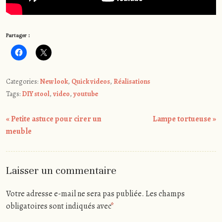
Partager :
Categories:
New look
,
Quick videos
,
Réalisations
Tags:
DIY stool
,
video
,
youtube
Post
«
Petite astuce pour cirer un
Lampe tortueuse
»
navigation
meuble
Laisser un commentaire
Votre adresse e-mail ne sera pas publiée.
Les champs
obligatoires sont indiqués avec
*