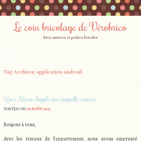
Le coin bricolage de Vérobrico
Mes astuces et petites bricoles
☰
Menu
Skip
Tag Archives:
application android
to
content
Yuni Mémo, l’appli qui s’appelle reviens
POSTED ON
28 AOÛT 2015
Bonjour à tous,
Avec les travaux de l’appartement, nous avons emprunté