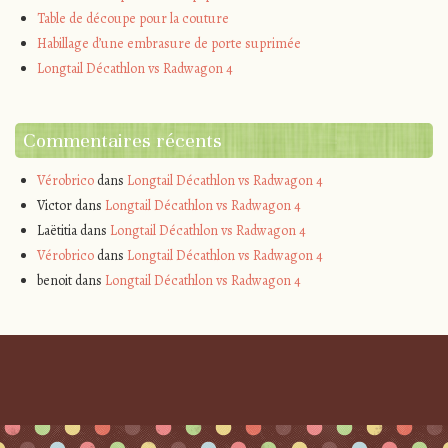
Table de découpe pour la couture
Habillage d’une embrasure de porte suprimée
Longtail Décathlon vs Radwagon 4
Commentaires récents
Vérobrico
dans
Longtail Décathlon vs Radwagon 4
Victor
dans
Longtail Décathlon vs Radwagon 4
Laëtitia
dans
Longtail Décathlon vs Radwagon 4
Vérobrico
dans
Longtail Décathlon vs Radwagon 4
benoit
dans
Longtail Décathlon vs Radwagon 4