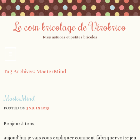
Le coin bricolage de Vérobrico
Mes astuces et petites bricoles
☰
Menu
Skip
Tag Archives:
MasterMind
to
content
MasterMind
POSTED ON
30 JUIN 2013
Bonjour à tous,
aujoud’hui je vais vous expliquer comment fabriquer votre jeu