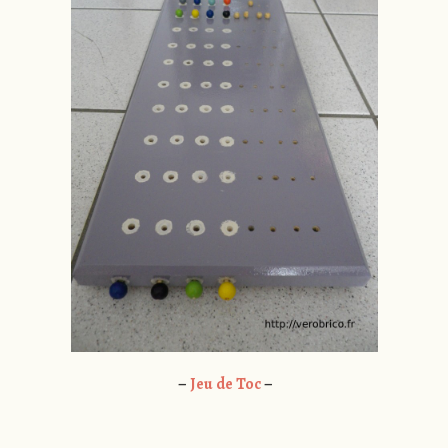
–
Jeu de Toc
–