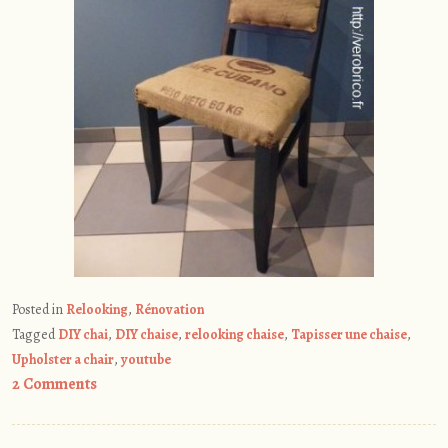
Posted in
Relooking
,
Rénovation
Tagged
DIY chai
,
DIY chaise
,
relooking chaise
,
Tapisser une chaise
,
Upholster a chair
,
youtube
2 Comments