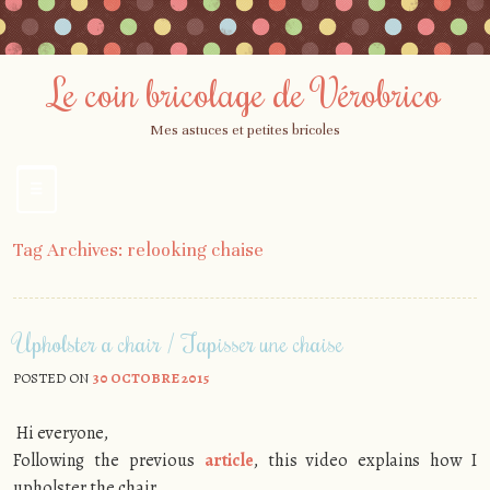
Le coin bricolage de Vérobrico
Mes astuces et petites bricoles
☰
Menu
Skip
Tag Archives:
relooking chaise
to
content
Upholster a chair / Tapisser une chaise
POSTED ON
30 OCTOBRE 2015
Hi everyone,
Following the previous
article
, this video explains how I
upholster the chair.