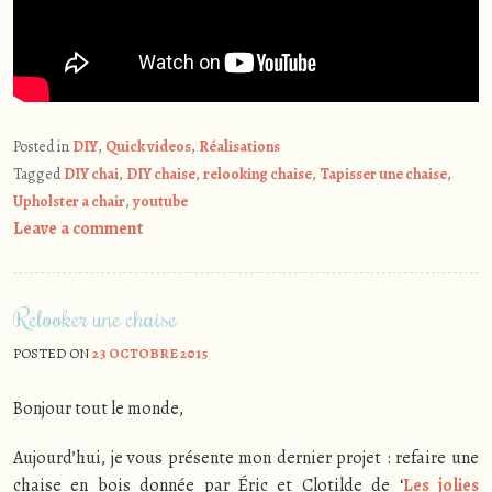
Posted in
DIY
,
Quick videos
,
Réalisations
Tagged
DIY chai
,
DIY chaise
,
relooking chaise
,
Tapisser une chaise
,
Upholster a chair
,
youtube
Leave a comment
Relooker une chaise
POSTED ON
23 OCTOBRE 2015
Bonjour tout le monde,
Aujourd’hui, je vous présente mon dernier projet : refaire une
chaise en bois donnée par Éric et Clotilde de ‘
Les jolies