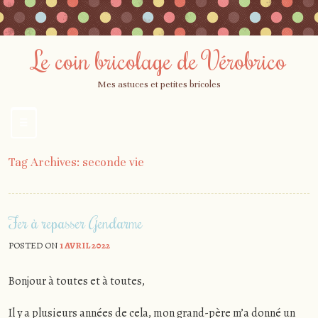
Le coin bricolage de Vérobrico
Mes astuces et petites bricoles
☰
Menu
Skip
Tag Archives:
seconde vie
to
content
Fer à repasser Gendarme
POSTED ON
1 AVRIL 2022
Bonjour à toutes et à toutes,
Il y a plusieurs années de cela, mon grand-père m’a donné un