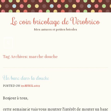
Le coin bricolage de Vérobrico
Mes astuces et petites bricoles
☰
Menu
Skip
Tag Archives:
marche douche
to
content
Un banc dans la douche
POSTED ON
19 AVRIL 2015
Bonjour à tous,
cette semaine je vais vous montrer l’intérêt de monter un banc